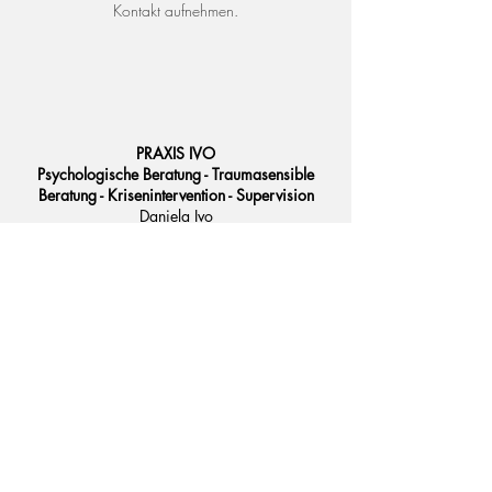
Kontakt aufnehmen.
PRAXIS IVO
Psychologische Beratung - Traumasensible
Beratung - Krisenintervention​ - Supervision
Daniela Ivo
Herrenstraße 4 / 2.Stock / links
4020 Linz
0677/62987402
office@psyche-ivo.com