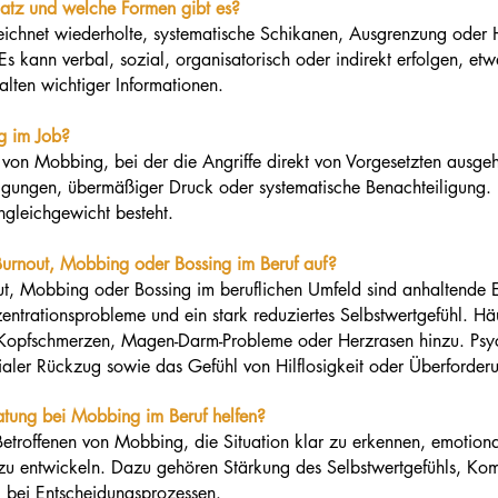
atz und welche Formen gibt es?
ichnet wiederholte, systematische Schikanen, Ausgrenzung oder
Es kann verbal, sozial, organisatorisch oder indirekt erfolgen, etw
alten wichtiger Informationen.
g im Job?
rm von Mobbing, bei der die Angriffe direkt von Vorgesetzten ausg
ütigungen, übermäßiger Druck oder systematische Benachteiligung.
ngleichgewicht besteht.
urnout, Mobbing oder Bossing im Beruf auf?
t, Mobbing oder Bossing im beruflichen Umfeld sind anhaltende E
entrationsprobleme und ein stark reduziertes Selbstwertgefühl. 
Kopfschmerzen, Magen-Darm-Probleme oder Herzrasen hinzu. Psych
ialer Rückzug sowie das Gefühl von Hilflosigkeit oder Überforderu
tung bei Mobbing im Beruf helfen?
Betroffenen von Mobbing, die Situation klar zu erkennen, emotional
zu entwickeln. Dazu gehören Stärkung des Selbstwertgefühls, Kom
 bei Entscheidungsprozessen.