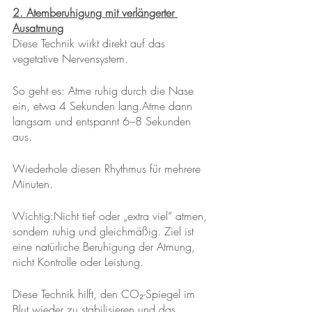
2. Atemberuhigung mit verlängerter 
Ausatmung
Diese Technik wirkt direkt auf das 
vegetative Nervensystem.
So geht es: Atme ruhig durch die Nase 
ein, etwa 4 Sekunden lang.Atme dann 
langsam und entspannt 6–8 Sekunden 
aus.
Wiederhole diesen Rhythmus für mehrere 
Minuten.
Wichtig:Nicht tief oder „extra viel“ atmen, 
sondern ruhig und gleichmäßig. Ziel ist 
eine natürliche Beruhigung der Atmung, 
nicht Kontrolle oder Leistung.
Diese Technik hilft, den CO₂-Spiegel im 
Blut wieder zu stabilisieren und das 