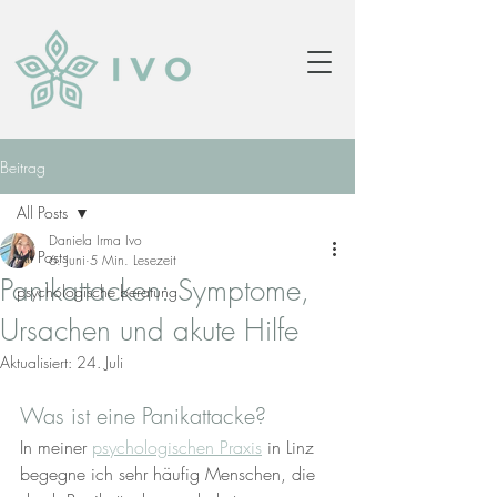
Beitrag
All Posts
Daniela Irma Ivo
All Posts
6. Juni
5 Min. Lesezeit
Panikattacken: Symptome,
psychologische beratung
Ursachen und akute Hilfe
Aktualisiert:
24. Juli
Was ist eine Panikattacke?
In meiner 
psychologischen Praxis
 in Linz 
begegne ich sehr häufig Menschen, die 